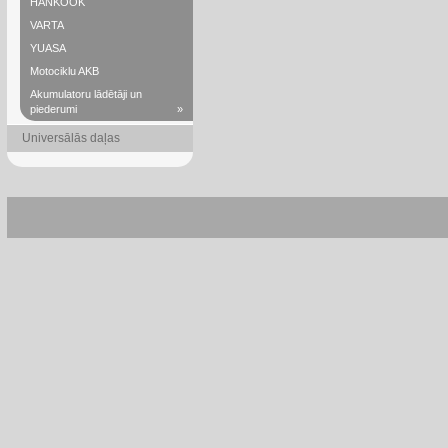
HANKOOK
VARTA
YUASA
Motociklu AKB
Akumulatoru lādētāji un
piederumi
»
Universālās daļas