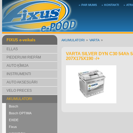
» PAR MUMS
» KONTAKTI
» ATR
FIXUS e-veikals
AKUMULATORI
VARTA
EĻĻAS
VARTA SILVER DYN C30 54Ah 5
PIEDERUMI RIEPĀM
207X175X190 -/+
AUTO ĶĪMIJA
INSTRUMENTI
AUTO AKSESUĀRI
VELO PRECES
AKUMULATORI
Bosch
Bosch OPTIMA
EXIDE
Fixus