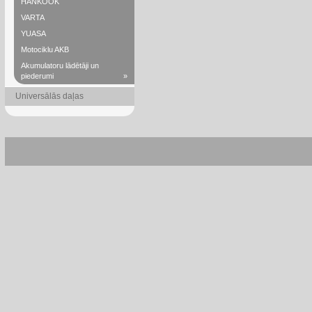
HANKOOK
VARTA
YUASA
Motociklu AKB
Akumulatoru lādētāji un
piederumi
»
Universālās daļas