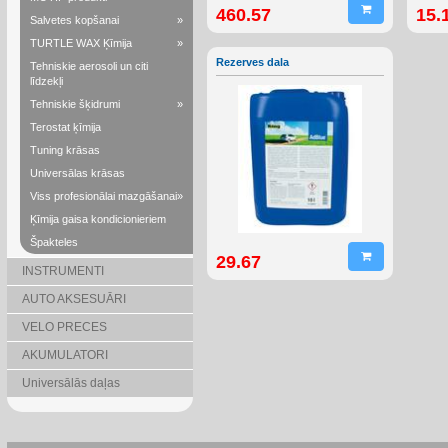
460.57
15.
Salvetes kopšanai
»
TURTLE WAX Ķīmija
»
Rezerves dala
Tehniskie aerosoli un citi
līdzekļi
Tehniskie šķidrumi
»
Terostat ķīmija
Tuning krāsas
Universālas krāsas
Viss profesionālai mazgāšanai
»
Ķīmija gaisa kondicionieriem
Špakteles
29.67
INSTRUMENTI
AUTO AKSESUĀRI
VELO PRECES
AKUMULATORI
Universālās daļas