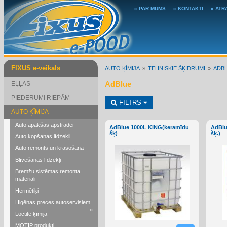
» PAR MUMS
» KONTAKTI
» ATR
FIXUS e-veikals
AUTO ĶĪMIJA
TEHNISKIE ŠĶIDRUMI
ADB
AdBlue
EĻĻAS
PIEDERUMI RIEPĀM
FILTRS
AUTO ĶĪMIJA
Auto apakšas apstrādei
AdBlue 1000L KING(keramīdu
AdBlu
šķ)
šķ.)
Auto kopšanas līdzekļi
Auto remonts un krāsošana
Blīvēšanas līdzekļi
Bremžu sistēmas remonta
materiāli
Hermētiķi
Higēnas preces autoservisiem
»
Loctite ķīmija
MOTIP produkti