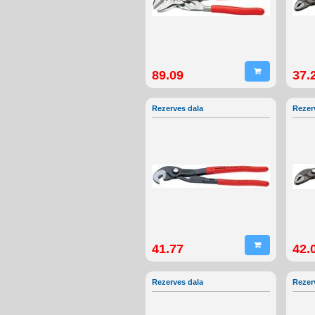
89.09
37.
Rezerves dala
Rezer
41.77
42.
Rezerves dala
Rezer