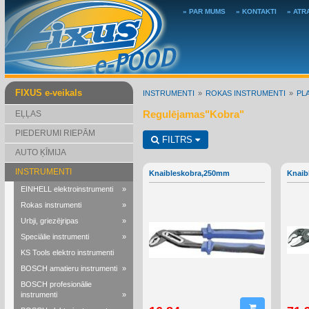
» PAR MUMS
» KONTAKTI
» ATR
FIXUS e-veikals
INSTRUMENTI
ROKAS INSTRUMENTI
PL
Regulējamas"Kobra"
EĻĻAS
PIEDERUMI RIEPĀM
FILTRS
AUTO ĶĪMIJA
INSTRUMENTI
Knaibleskobra,250mm
Knaib
EINHELL elektroinstrumenti
»
Rokas instrumenti
»
Urbji, griezējripas
»
Speciālie instrumenti
»
KS Tools elektro instrumenti
BOSCH amatieru instrumenti
»
BOSCH profesionālie
instrumenti
»