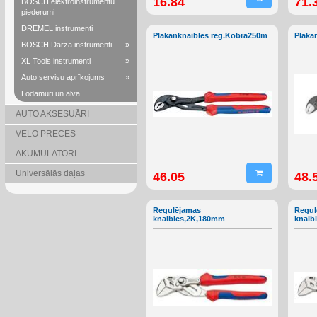
16.84
71.
BOSCH elektroinstrumentu
piederumi
DREMEL instrumenti
Plakanknaibles reg.Kobra250m
Plaka
BOSCH Dārza instrumenti
»
XL Tools instrumenti
»
Auto servisu aprīkojums
»
Lodāmuri un alva
AUTO AKSESUĀRI
VELO PRECES
AKUMULATORI
Universālās daļas
46.05
48.
Regulējamas
Regul
knaibles,2K,180mm
knaib