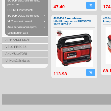
BOSCH elektroinstrumentu
piederumi
47.40
174
DREMEL instrumenti
BOSCH Dārza instrumenti
»
4020430 Akumulatora
40204
XL Tools instrumenti
»
hibrīdkompresors PRESSITO
kompr
18/25 HYBRID
Auto servisu aprīkojums
»
Lodāmuri un alva
AUTO AKSESUĀRI
VELO PRECES
AKUMULATORI
Universālās daļas
88.
113.98