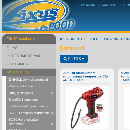
» PAR MUMS
» KONTAKTI
» ATR
FIXUS e-veikals
INSTRUMENTI
EINHELL ELEKTROINSTRUM
Kompresori
EĻĻAS
PIEDERUMI RIEPĀM
FILTRS
AUTO ĶĪMIJA
INSTRUMENTI
2071010 Akumulatora
40204
automašīnas kompresors CE-
kompr
EINHELL elektroinstrumenti
»
CC 18 Li-Solo
- Solo
Rokas instrumenti
»
Urbji, griezējripas
»
Speciālie instrumenti
»
KS Tools elektro instrumenti
BOSCH amatieru instrumenti
»
BOSCH profesionālie
instrumenti
»