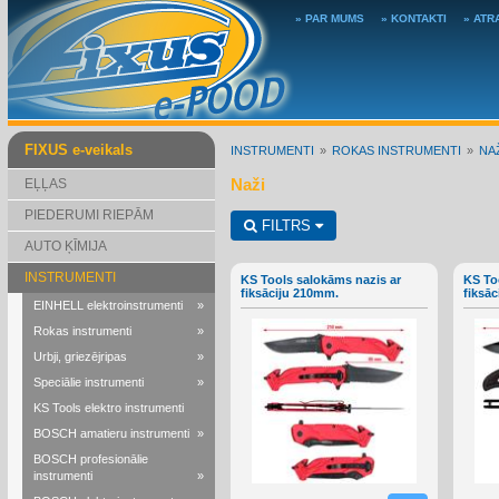
» PAR MUMS
» KONTAKTI
» ATR
FIXUS e-veikals
INSTRUMENTI
ROKAS INSTRUMENTI
NAŽ
Naži
EĻĻAS
PIEDERUMI RIEPĀM
FILTRS
AUTO ĶĪMIJA
INSTRUMENTI
KS Tools salokāms nazis ar
KS To
fiksāciju 210mm.
fiksā
EINHELL elektroinstrumenti
»
Rokas instrumenti
»
Urbji, griezējripas
»
Speciālie instrumenti
»
KS Tools elektro instrumenti
BOSCH amatieru instrumenti
»
BOSCH profesionālie
instrumenti
»