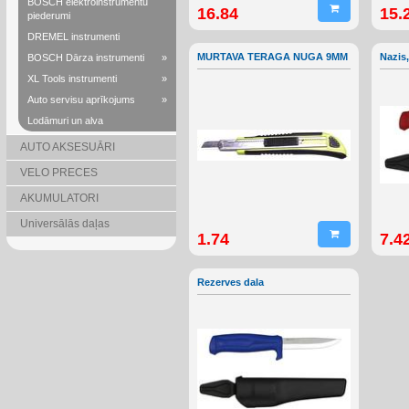
BOSCH elektroinstrumentu
16.84
15.
piederumi
DREMEL instrumenti
MURTAVA TERAGA NUGA 9MM
Nazis
BOSCH Dārza instrumenti
»
XL Tools instrumenti
»
Auto servisu aprīkojums
»
Lodāmuri un alva
AUTO AKSESUĀRI
VELO PRECES
AKUMULATORI
Universālās daļas
1.74
7.4
Rezerves dala