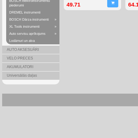
BOSCH elektroinstrumentu
49.71
64.
piederumi
DREMEL instrumenti
BOSCH Dārza instrumenti
»
XL Tools instrumenti
»
Auto servisu aprīkojums
»
Lodāmuri un alva
AUTO AKSESUĀRI
VELO PRECES
AKUMULATORI
Universālās daļas