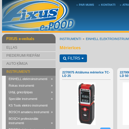
» PAR MUMS
» KONTAKTI
» ATR
FIXUS e-veikals
INSTRUMENTI
EINHELL ELEKTROINSTRUM
Mērierīces
EĻĻAS
PIEDERUMI RIEPĀM
FILTRS
AUTO ĶĪMIJA
INSTRUMENTI
2270075 Attāluma mērierīce TC-
22700
LD 25
LD 50
EINHELL elektroinstrumenti
»
Rokas instrumenti
»
Urbji, griezējripas
»
Speciālie instrumenti
»
KS Tools elektro instrumenti
BOSCH amatieru instrumenti
»
BOSCH profesionālie
instrumenti
»