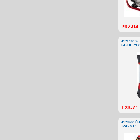
297.94
4171460 Sū
GE-DP 793
123.71
4173530 Ū
1246 N FS