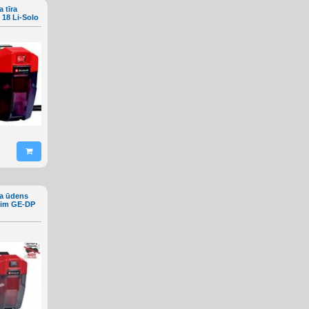
 tīra
18 Li-Solo
a ūdens
nim GE-DP