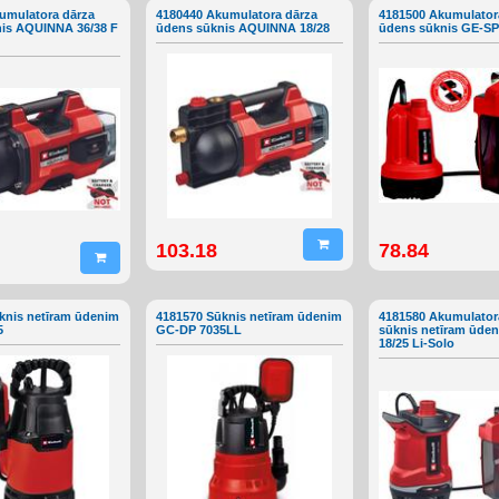
umulatora dārza
4180440 Akumulatora dārza
4181500 Akumulatora
is AQUINNA 36/38 F
ūdens sūknis AQUINNA 18/28
ūdens sūknis GE-SP 
103.18
78.84
knis netīram ūdenim
4181570 Sūknis netīram ūdenim
4181580 Akumulator
5
GC-DP 7035LL
sūknis netīram ūde
18/25 Li-Solo