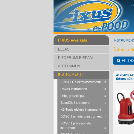
»
FIXUS e-veikals
INSTRUMENT
Ūdens sū
EĻĻAS
PIEDERUMI RIEPĀM
FILTR
AUTO ĶĪMIJA
INSTRUMENTI
4170429 Ak
ūdens sūkn
EINHELL elektroinstrumenti
»
Rokas instrumenti
»
Urbji, griezējripas
»
Speciālie instrumenti
»
KS Tools elektro instrumenti
BOSCH amatieru instrumenti
»
BOSCH profesionālie
instrumenti
»