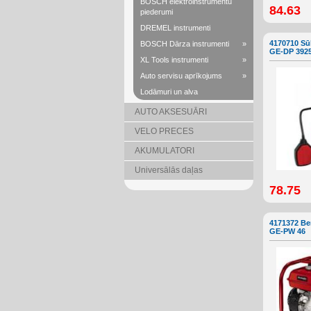
BOSCH elektroinstrumentu
84.63
piederumi
DREMEL instrumenti
4170710 Sū
BOSCH Dārza instrumenti
»
GE-DP 392
XL Tools instrumenti
»
Auto servisu aprīkojums
»
Lodāmuri un alva
AUTO AKSESUĀRI
VELO PRECES
AKUMULATORI
Universālās daļas
78.75
4171372 Be
GE-PW 46