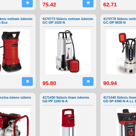
75.42
62.71
knis netīram ūdenim
4170773 Sūknis netīram ūdenim
4170778 Sūknis net
5 Eco
GC-DP 1020 N
GC-DP 9035 N
95.80
90.94
nzīna ūdens sūknis
4171430 Sūknis tīram ūdenim
4171440 Sūknis tīr
GE-PP 1100 N-A
GE-SP 4390 N-A LL