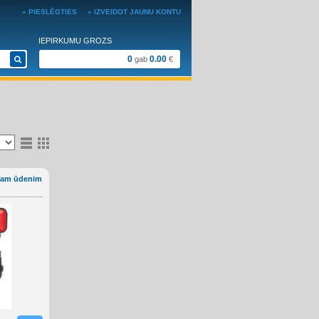
» PIESLĒGTIES
» IZVEIDOT JAUNU KONTU
IEPIRKUMU GROZS
0
0.00
gab
€
īram ūdenim