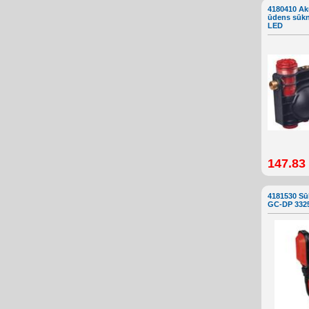
4180410 Ak
ūdens sūkn
LED
147.83
4181530 Sū
GC-DP 332