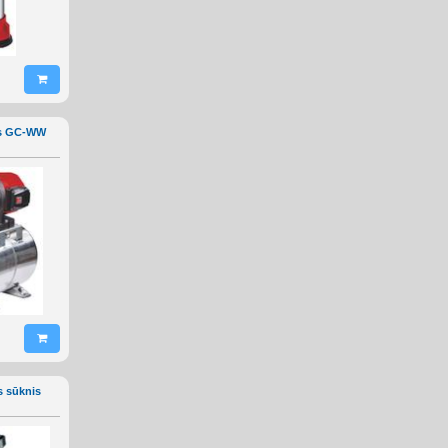
is GC-WW
s sūknis