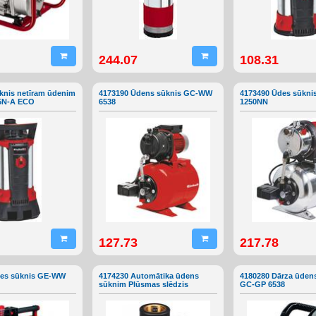
244.07
108.31
knis netīram ūdenim
4173190 Ūdens sūknis GC-WW
4173490 Ūdes sūkn
5N-A ECO
6538
1250NN
127.73
217.78
des sūknis GE-WW
4174230 Automātika ūdens
4180280 Dārza ūden
sūknim Plūsmas slēdzis
GC-GP 6538