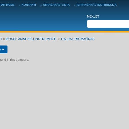
 PAR MUMS
» KONTAKTI
» ATRAŠANĀS VIETA
» IEPIRKŠANĀS INSTRUKCIJA
MEKLĒT
I
BOSCH AMATIERU INSTRUMENTI
GALDA URBJMAŠĪNAS
S
und in this category.