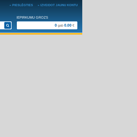
» PIESLĒGTIES
» IZVEIDOT JAUNU KONTU
IEPIRKUMU GROZS
0
0.00
gab
€