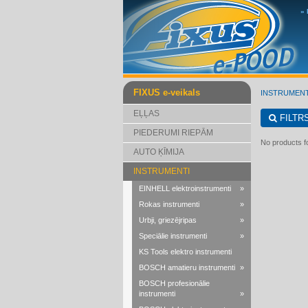
»
FIXUS e-veikals
INSTRUMENT
EĻĻAS
FILTR
PIEDERUMI RIEPĀM
No products fo
AUTO ĶĪMIJA
INSTRUMENTI
EINHELL elektroinstrumenti
»
Rokas instrumenti
»
Urbji, griezējripas
»
Speciālie instrumenti
»
KS Tools elektro instrumenti
BOSCH amatieru instrumenti
»
BOSCH profesionālie
instrumenti
»