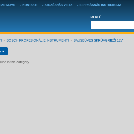
 PAR MUMS
» KONTAKTI
» ATRAŠANĀS VIETA
» IEPIRKŠANĀS INSTRUKCIJA
MEKLĒT
I
BOSCH PROFESIONĀLIE INSTRUMENTI
SAUSBŪVES SKRŪVGRIEŽI 12V
S
und in this category.