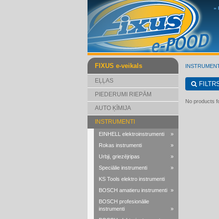
»
FIXUS e-veikals
INSTRUMENT
EĻĻAS
FILTR
PIEDERUMI RIEPĀM
No products fo
AUTO ĶĪMIJA
INSTRUMENTI
EINHELL elektroinstrumenti
»
Rokas instrumenti
»
Urbji, griezējripas
»
Speciālie instrumenti
»
KS Tools elektro instrumenti
BOSCH amatieru instrumenti
»
BOSCH profesionālie
instrumenti
»