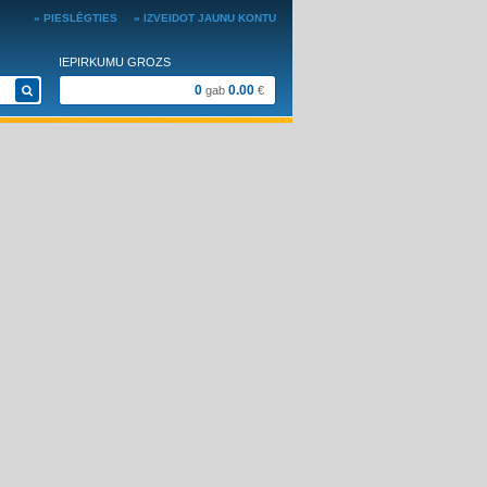
» PIESLĒGTIES
» IZVEIDOT JAUNU KONTU
IEPIRKUMU GROZS
0
0.00
gab
€